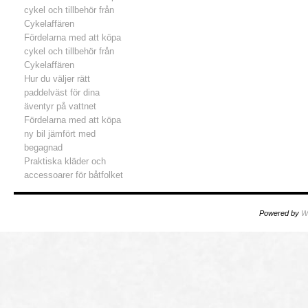
cykel och tillbehör från
Cykelaffären
Fördelarna med att köpa
cykel och tillbehör från
Cykelaffären
Hur du väljer rätt
paddelväst för dina
äventyr på vattnet
Fördelarna med att köpa
ny bil jämfört med
begagnad
Praktiska kläder och
accessoarer för båtfolket
Powered by
W