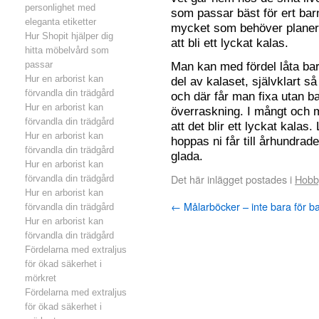
personlighet med
som passar bäst för ert barn
eleganta etiketter
mycket som behöver planera
Hur Shopit hjälper dig
att bli ett lyckat kalas.
hitta möbelvård som
Man kan med fördel låta bar
passar
Hur en arborist kan
del av kalaset, självklart 
förvandla din trädgård
och där får man fixa utan b
Hur en arborist kan
överraskning. I mångt och 
förvandla din trädgård
att det blir ett lyckat kalas
Hur en arborist kan
hoppas ni får till århundrade
förvandla din trädgård
glada.
Hur en arborist kan
Det här inlägget postades i
Hobb
förvandla din trädgård
Hur en arborist kan
←
Målarböcker – inte bara för b
förvandla din trädgård
Hur en arborist kan
förvandla din trädgård
Fördelarna med extraljus
för ökad säkerhet i
mörkret
Fördelarna med extraljus
för ökad säkerhet i