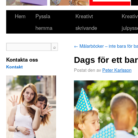
Hem
Pyssla
Kreativt
Kreativ
hemma
skrivande
julpyss
←
Målarböcker – inte bara för b
Dags för ett ba
Kontakta oss
Kontakt
Postat den
av
Peter Karlsson