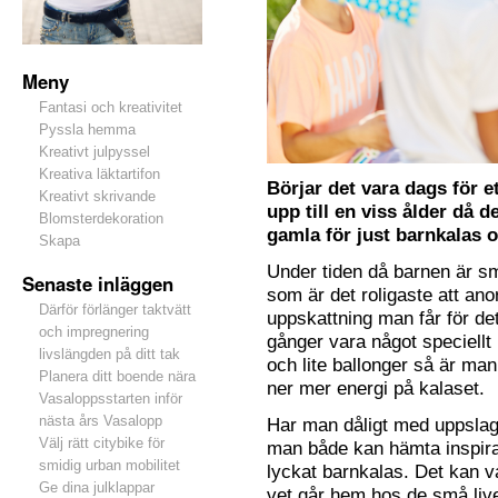
Meny
Fantasi och kreativitet
Pyssla hemma
Kreativt julpyssel
Kreativa läktartifon
Börjar det vara dags för 
Kreativt skrivande
upp till en viss ålder då d
Blomsterdekoration
gamla för just barnkalas o
Skapa
Under tiden då barnen är sm
Senaste inläggen
som är det roligaste att an
Därför förlänger taktvätt
uppskattning man får för det
och impregnering
gånger vara något speciellt
livslängden på ditt tak
och lite ballonger så är ma
Planera ditt boende nära
ner mer energi på kalaset.
Vasaloppsstarten inför
nästa års Vasalopp
Har man dåligt med uppslag 
Välj rätt citybike för
man både kan hämta inspira
smidig urban mobilitet
lyckat barnkalas. Det kan v
Ge dina julklappar
vet går hem hos de små live