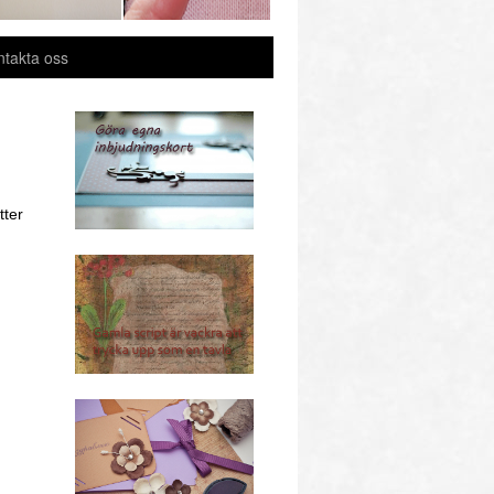
ntakta oss
tter