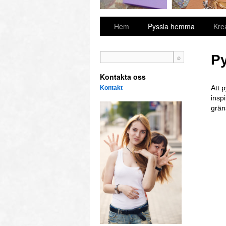
Hem
Pyssla hemma
Kre
P
Kontakta oss
Att 
Kontakt
insp
grän