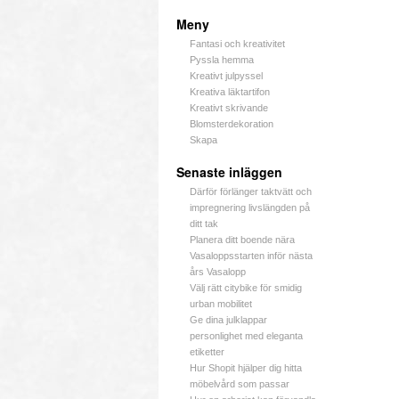
Meny
Fantasi och kreativitet
Pyssla hemma
Kreativt julpyssel
Kreativa läktartifon
Kreativt skrivande
Blomsterdekoration
Skapa
Senaste inläggen
Därför förlänger taktvätt och
impregnering livslängden på
ditt tak
Planera ditt boende nära
Vasaloppsstarten inför nästa
års Vasalopp
Välj rätt citybike för smidig
urban mobilitet
Ge dina julklappar
personlighet med eleganta
etiketter
Hur Shopit hjälper dig hitta
möbelvård som passar