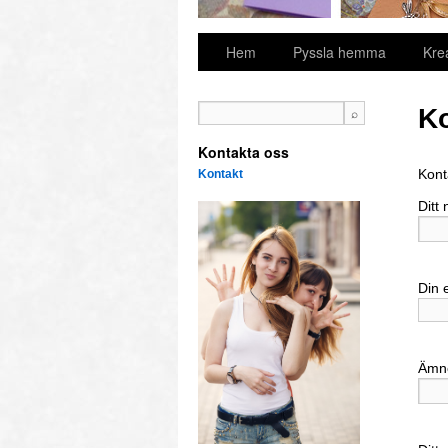
Hem
Pyssla hemma
Kre
Ko
Kontakta oss
Kont
Kontakt
Ditt
Din 
Ämn