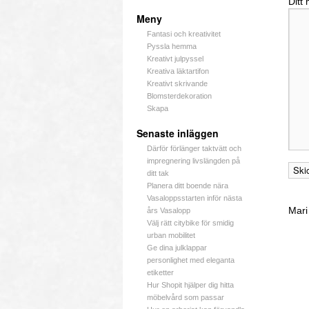
Ditt
Meny
Fantasi och kreativitet
Pyssla hemma
Kreativt julpyssel
Kreativa läktartifon
Kreativt skrivande
Blomsterdekoration
Skapa
Senaste inläggen
Därför förlänger taktvätt och
impregnering livslängden på
ditt tak
Planera ditt boende nära
Vasaloppsstarten inför nästa
Mari
års Vasalopp
Välj rätt citybike för smidig
urban mobilitet
Ge dina julklappar
personlighet med eleganta
etiketter
Hur Shopit hjälper dig hitta
möbelvård som passar