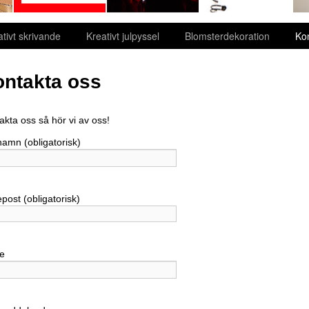
ativt skrivande
Kreativt julpyssel
Blomsterdekoration
Ko
ntakta oss
akta oss så hör vi av oss!
 namn (obligatorisk)
epost (obligatorisk)
e